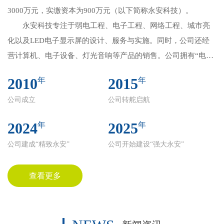
3000万元，实缴资本为900万元（以下简称永安科技）。
永安科技专注于弱电工程、电子工程、网络工程、城市亮
化以及LED电子显示屏的设计、服务与实施。同时，公司还经
营计算机、电子设备、灯光音响等产品的销售。公司拥有“电子
与智能化工程专业承包贰级”资质、“安防工程二级”资质，并于
2010
2015
年
年
2013年2月通过了ISO9001质量体系认证、OHSAS18001职业健
公司成立
公司转舵启航
康安全管理体系和ISO40001环境体系认证，2018年通过了
ISO27001信息安全管理体系认证。此外，永安科技是内蒙古安
2024
2025
年
年
防协会常务理事单位，赤峰市信用商会理事单位。
公司建成“精致永安”
公司开始建设“强大永安”
经过多年的精心打造和不断锤炼，永安科技在管理、技术
和商务方面日益成熟。在郭永安总经理的领导下，公司逐步建
立了一套完善的自主管理体系、商务体系和技术体系，并在实
查看更多
践中不断完善和发展。2025年，公司在建成“精致永安”的基础
上，又制定了2025年----2035年这10年建设成“强大永安”的战略
目标。