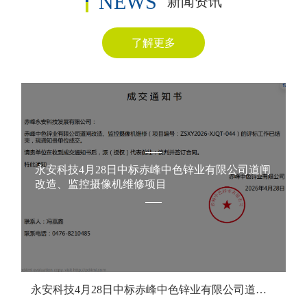
NEWS
新闻资讯
目前，永安科技在多个领域取得了显著成就。在视频监控
领域，公司业务已拓展至智慧城市建设。2020年，永安科技承
了解更多
接了赤峰市住房和城乡建设局的智慧城管建设项目；2022年，
公司又承接了赤峰市宁城县智慧城市指挥中心建设项目；这说
明，永安科技在智慧城市建设领域技术已经成熟。2018年，公
司成功承接了中色锌业和赤峰云铜的视频监控系统项目，这标
志着永安科技开始“进军”央企。2022年以来，永安科技承接了
平庄煤业视频监控、电子封条、网络安全、视频会议等项目，
永安科技4月15日中标赤峰中色锌业有限公司监控
又承接了赤大白铁路调度中心、赤大白铁路乌丹站弱电系统，
电源采购项目
还承接了大地云天、大地远通、金通铜业等多家央企的相关项
目并通过验收取得业主好评。在亮化领域，永安科技一直以“用
心点亮赤峰”为信仰，连续12年承接红山区、连续四年承接阿
旗、连续三年承接松山区、连续两年承接林西县、一年敖汉旗
的春节亮化项目，我们的服务和设计水平深受广大市民好评。
永安科技4月15日中标赤峰中色锌业有限公司监控
电源采购项目
多年来，永安科技始终重视产品的选型和质量。公司与国内知